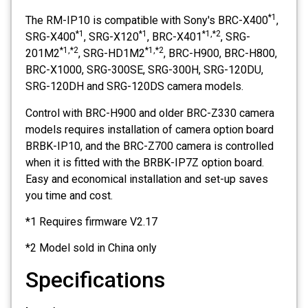
*1
The RM-IP10 is compatible with Sony's BRC-X400
,
*1
*1
*1,*2
SRG-X400
, SRG-X120
, BRC-X401
, SRG-
*1,*2
*1,*2
201M2
, SRG-HD1M2
, BRC-H900, BRC-H800,
BRC-X1000, SRG-300SE, SRG-300H, SRG-120DU,
SRG-120DH and SRG-120DS camera models.
Control with BRC-H900 and older BRC-Z330 camera
models requires installation of camera option board
BRBK-IP10, and the BRC-Z700 camera is controlled
when it is fitted with the BRBK-IP7Z option board.
Easy and economical installation and set-up saves
you time and cost.
*1 Requires firmware V2.17
*2 Model sold in China only
Specifications