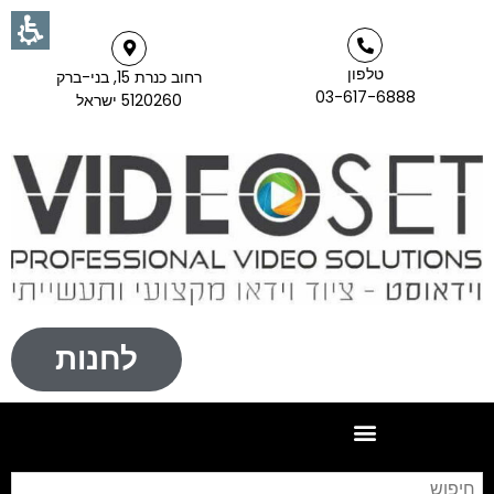
טלפון
רחוב כנרת 15, בני-ברק
03-617-6888
5120260 ישראל
לחנות
חי