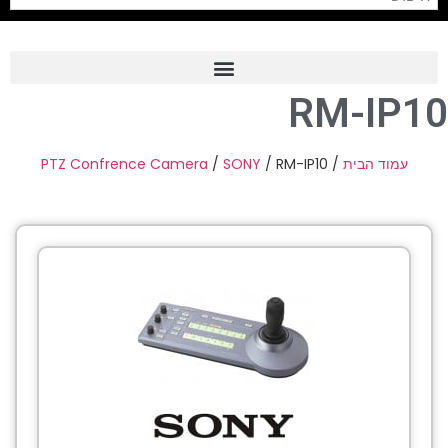
RM-IP10
Frame Grabber
Industrial Camera
PTZ Confrence Camera
/
SONY
/ RM-IP10
/
עמוד הבית
Professional Monitors
PTZ Confrence Camera
C-Mount Lenss
Professional Video Equipment
Visualizer
Fiber Optic
AV over IP