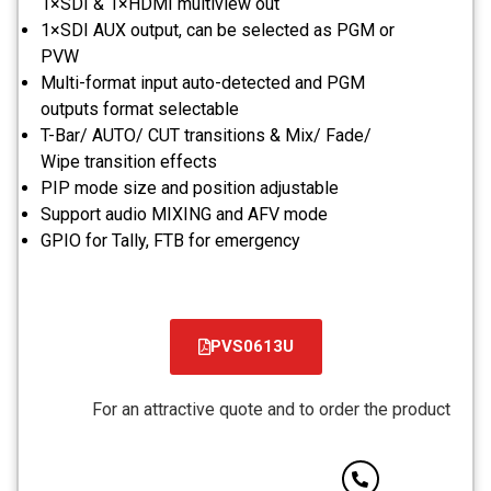
1×SDI & 1×HDMI multiview out
1×SDI AUX output, can be selected as PGM or
PVW
Multi-format input auto-detected and PGM
outputs format selectable
T-Bar/ AUTO/ CUT transitions & Mix/ Fade/
Wipe transition effects
PIP mode size and position adjustable
Support audio MIXING and AFV mode
GPIO for Tally, FTB for emergency
PVS0613U
קובץ
מסוג
For an attractive quote and to order the product
PDF