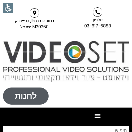
טלפון
רחוב כנרת 15, בני-ברק
03-617-6888
5120260 ישראל
לחנות
חי