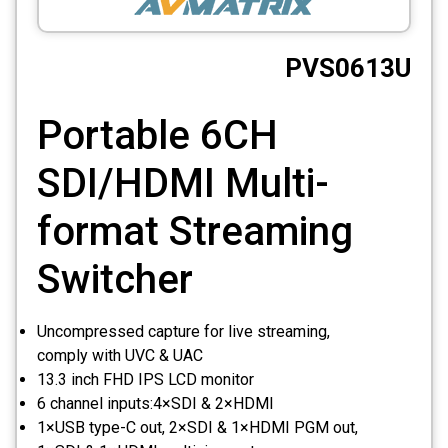
CCTV
PVS0613U
Photo Printers
Portable 6CH
SDI/HDMI Multi-
format Streaming
Switcher
Uncompressed capture for live streaming,
comply with UVC & UAC
13.3 inch FHD IPS LCD monitor
6 channel inputs:4×SDI & 2×HDMI
1×USB type-C out, 2×SDI & 1×HDMI PGM out,