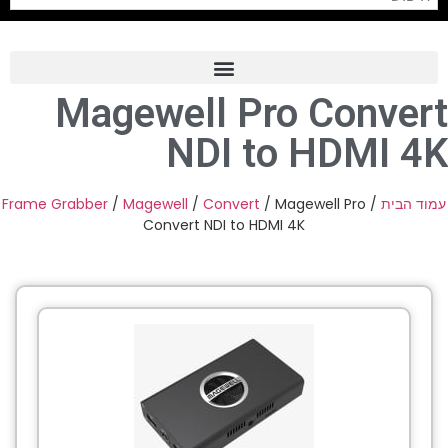
Magewell Pro Convert
Frame Grabber
NDI to HDMI 4K
Industrial Camera
Professional Monitors
Frame Grabber
/
Magewell
/
Convert
/ Magewell Pro
/
עמוד הבית
Convert NDI to HDMI 4K
PTZ Confrence Camera
C-Mount Lenss
Professional Video Equipment
Visualizer
Fiber Optic
AV over IP