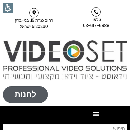
טלפון
רחוב כנרת 15, בני-ברק
03-617-6888
5120260 ישראל
לחנות
חי