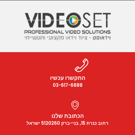
התקשרו עכשיו
03-617-6888
הכתובת שלנו
רחוב כנרת 15, בני-ברק 5120260 ישראל