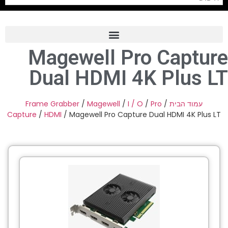
Magewell Pro Capture
Frame Grabber
Dual HDMI 4K Plus LT
Industrial Camera
Professional Monitors
Frame Grabber
/
Magewell
/
I / O
/
Pro
/
עמוד הבית
Capture
/
HDMI
/ Magewell Pro Capture Dual HDMI 4K Plus LT
PTZ Confrence Camera
C-Mount Lenss
Professional Video Equipment
Visualizer
Fiber Optic
AV over IP