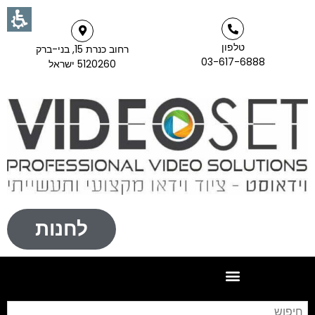
טלפון
רחוב כנרת 15, בני-ברק
03-617-6888
5120260 ישראל
לחנות
חי