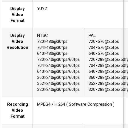
Display
YUY2
Video
Format
Display
NTSC
PAL
Video
720×480@30fps
720×576@25fps
Resolution
704×480@30fps
704×576@25fps
640×480@30fps
640×576@25fps
720×240@30fps/60fps
720×288@25fps/5
704×240@30fps/60fps
704×288@25fps/5
640×240@30fps/60fps
640×288@25fps/5
360×240@30fps/60fps
360×288@25fps/5
352×240@30fps/60fps
352×288@25fps/5
320×240@30fps/60fps
320×288@25fps/5
Recording
MPEG4 / H.264 ( Software Compression )
Video
Format