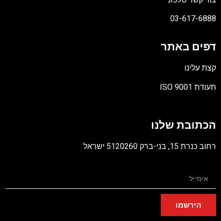
03-617-688
פים באתר
צת עלינו
תעודת ISO 90
ובץ
סוג
כתובת שלנו
PD
ב כנרת 15, בני-ברק 5120260 ישראל
הירשמו