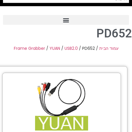
PD65
Frame Grabber
Industrial Camera
Frame Grabber
/
YUAN
/
USB2.0
/ PD652
/
עמוד הבית
Professional Monitors
PTZ Confrence Camera
C-Mount Lenss
Professional Video Equipment
Visualizer
Fiber Optic
AV over IP