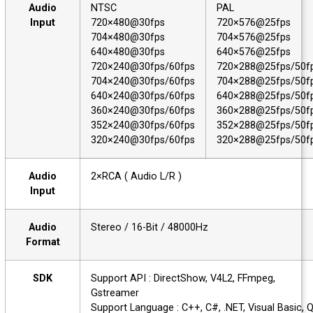
Audio
NTSC
PAL
Input
720×480@30fps
720×576@25fps
704×480@30fps
704×576@25fps
640×480@30fps
640×576@25fps
720×240@30fps/60fps
720×288@25fps/5
704×240@30fps/60fps
704×288@25fps/5
640×240@30fps/60fps
640×288@25fps/5
360×240@30fps/60fps
360×288@25fps/5
352×240@30fps/60fps
352×288@25fps/5
320×240@30fps/60fps
320×288@25fps/5
Audio
2×RCA ( Audio L/R )
Input
Audio
Stereo / 16-Bit / 48000Hz
Format
SDK
Support API : DirectShow, V4L2, FFmpeg,
Gstreamer
Support Language : C++, C#, .NET, Visual Basic,