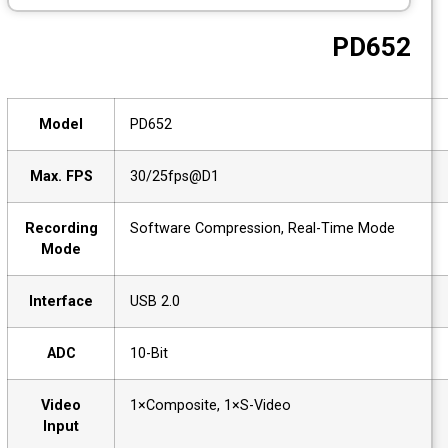
CCTV
PD652
Photo Printers
Model
PD652
Max. FPS
30/25fps@D1
Recording
Software Compression, Real-Time Mode
Mode
Interface
USB 2.0
ADC
10-Bit
Video
1×Composite, 1×S-Video
Input