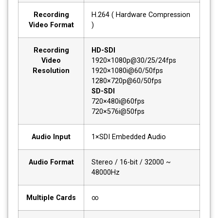
Recording
H.264 ( Hardware Compression
Video Format
)
Recording
HD-SDI
Video
1920×1080p@30/25/24fps
Resolution
1920×1080i@60/50fps
1280×720p@60/50fps
SD-SDI
720×480i@60fps
720×576i@50fps
Audio Input
1×SDI Embedded Audio
Audio Format
Stereo / 16-bit / 32000 ~
48000Hz
Multiple Cards
∞