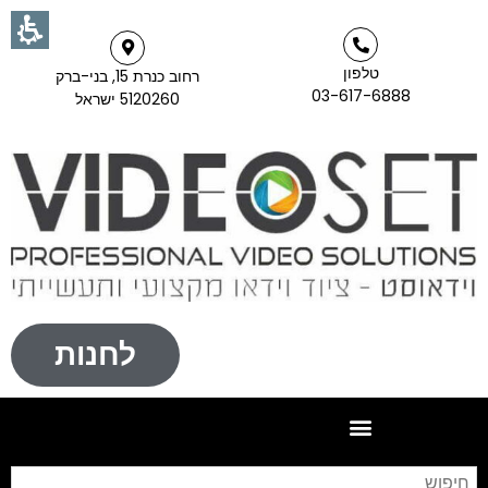
טלפון
רחוב כנרת 15, בני-ברק
03-617-6888
5120260 ישראל
לחנות
חי