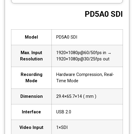
CCTV
PD5A0 SDI
Photo Printers
Model
PD5A0 SDI
Max. Input
1920×1080p@60/50fps in →
Resolution
1920×1080p@30/25fps out
Recording
Hardware Compression, Real-
Mode
Time Mode
Dimension
29.4×65.7×14 ( mm )
Interface
USB 2.0
Video Input
1×SDI