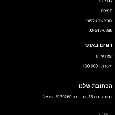
צרו קשר
תמיכה
צור קשר טלפוני
03-617-6888
דפים באתר
קצת עלינו
תעודת ISO 9001
קובץ
מסוג
הכתובת שלנו
PDF
רחוב כנרת 15, בני-ברק 5120260 ישראל