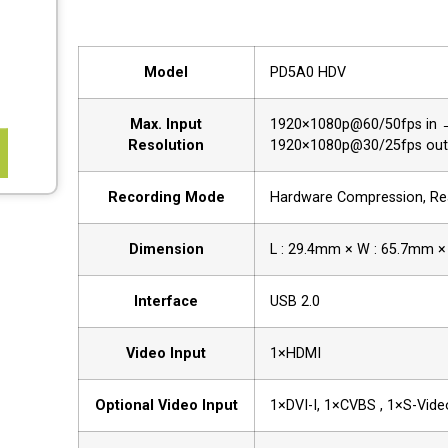
Model
PD5A0 HDV
Max. Input
1920×1080p@60/50fps in 
Resolution
1920×1080p@30/25fps out
Recording Mode
Hardware Compression, Re
Dimension
L : 29.4mm × W : 65.7mm 
Interface
USB 2.0
Video Input
1×HDMI
Optional Video Input
1×DVI-I, 1×CVBS , 1×S-Vide