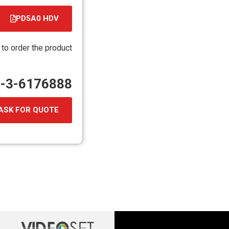
PD5A0 HDV
 to order the product
72-3-6176888
ASK FOR QUOTE