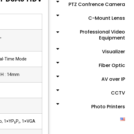
PTZ Confrence Camera
C-Mount Lenss
Professional Video
Equipment
→
Visualizer
al-Time Mode
Fiber Optic
× H : 14mm
AV over IP
CCTV
Photo Printers
o, 1×YP
P
, 1×VGA
b
r