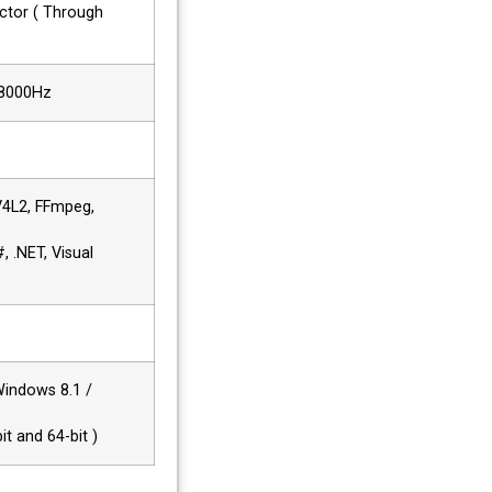
ctor ( Through
48000Hz
V4L2, FFmpeg,
 .NET, Visual
indows 8.1 /
it and 64-bit )