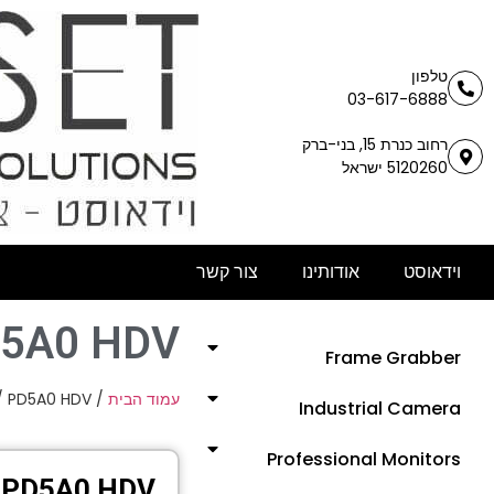
טלפון
03-617-6888
רחוב כנרת 15, בני-ברק
5120260 ישראל
וידאוסט
אודותינו
צור קשר
5A0 HDV
Frame Grabber
/ PD5A0 HDV
/
עמוד הבית
Industrial Camera
Professional Monitors
PD5A0 HDV