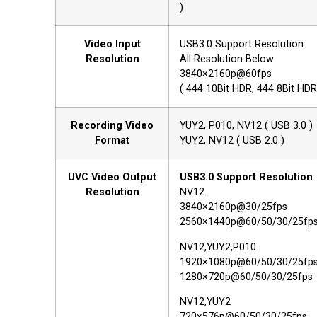
)
Video Input
USB3.0 Support Resolution
Resolution
All Resolution Below
3840×2160p@60fps
( 444 10Bit HDR, 444 8Bit HDR
Recording Video
YUY2, P010, NV12 ( USB 3.0 )
Format
YUY2, NV12 ( USB 2.0 )
UVC Video Output
USB3.0 Support Resolution
Resolution
NV12
3840×2160p@30/25fps
2560×1440p@60/50/30/25fp
NV12,YUY2,P010
1920×1080p@60/50/30/25fp
1280×720p@60/50/30/25fps
NV12,YUY2
720×576p@60/50/30/25fps