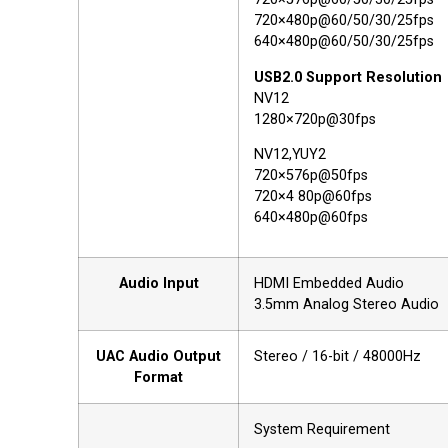
720×480p@60/50/30/25fps
640×480p@60/50/30/25fps
USB2.0 Support Resolution
NV12
1280×720p@30fps
NV12,YUY2
720×576p@50fps
720×4 80p@60fps
640×480p@60fps
Audio Input
HDMI Embedded Audio
3.5mm Analog Stereo Audio
UAC Audio Output
Stereo / 16-bit / 48000Hz
Format
System Requirement