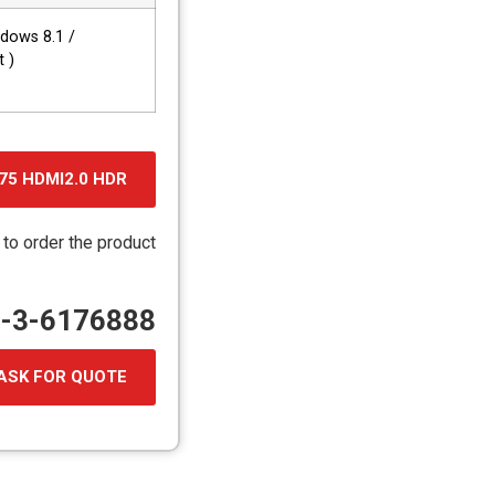
dows 8.1 /
t )
75 HDMI2.0 HDR
 to order the product
72-3-6176888
ASK FOR QUOTE