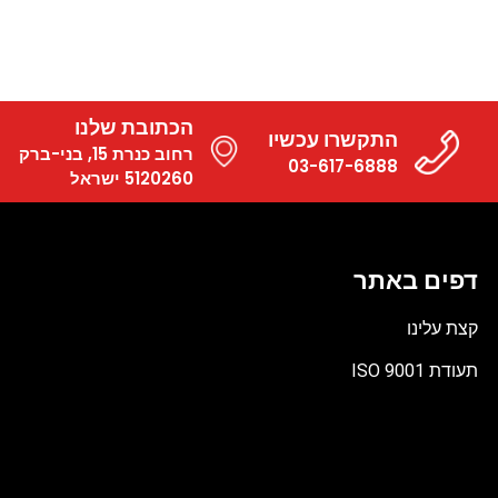
הכתובת שלנו
התקשרו עכשיו
רחוב כנרת 15, בני-ברק
03-617-6888
5120260 ישראל
דפים באתר
קצת עלינו
תעודת ISO 9001
קובץ
מסוג
PDF