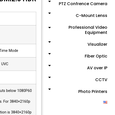
PTZ Confrence Camera
C-Mount Lenss
Professional Video
Equipment
Visualizer
-Time Mode
Fiber Optic
) UVC
AV over IP
CCTV
Photo Printers
puts below 1080P60
ts. For 3840×2160p
ution is 3840×2160p