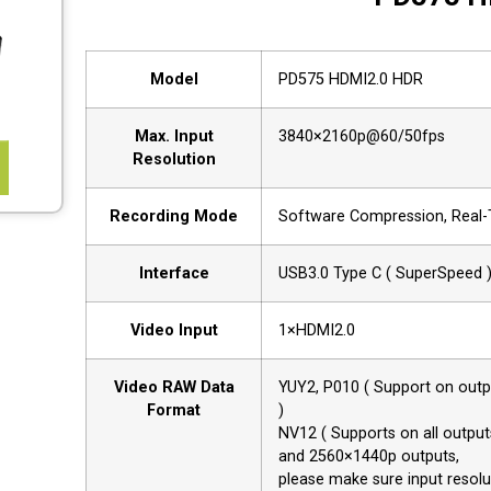
Model
PD575 HDMI2.0 HDR
Max. Input
3840×2160p@60/50fps
Resolution
Recording Mode
Software Compression, Real
Interface
USB3.0 Type C ( SuperSpeed 
Video Input
1×HDMI2.0
Video RAW Data
YUY2, P010 ( Support on out
Format
)
NV12 ( Supports on all outpu
and 2560×1440p outputs,
please make sure input resol