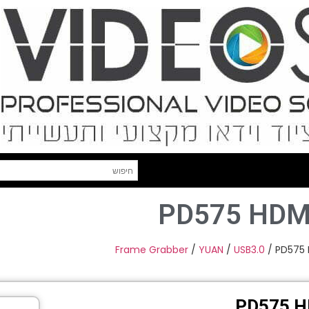
PD575 HDM
Frame Grabber
/
YUAN
/
USB3.0
/ PD575 
PD575 H