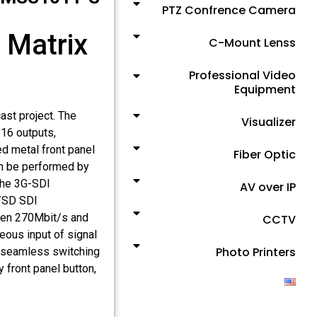
PTZ Confrence Camera
 Matrix
C-Mount Lenss
Professional Video
Equipment
ast project. The
Visualizer
 16 outputs,
d metal front panel
Fiber Optic
can be performed by
 The 3G-SDI
AV over IP
/SD SDI
een 270Mbit/s and
CCTV
eous input of signal
Photo Printers
ze seamless switching
y front panel button,