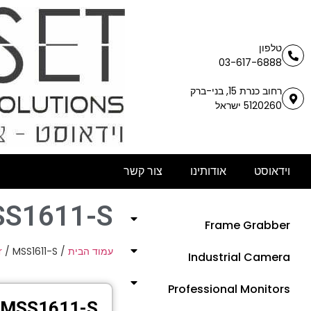
טלפון
03-617-6888
רחוב כנרת 15, בני-ברק
5120260 ישראל
וידאוסט
אודותינו
צור קשר
S1611-S
Frame Grabber
r
/ MSS1611-S
/
עמוד הבית
Industrial Camera
Professional Monitors
MSS1611-S