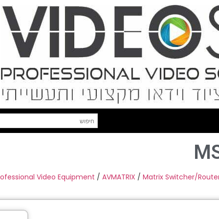
MS
rofessional Video Equipment
/
AVMATRIX
/
Matrix Switcher/Route