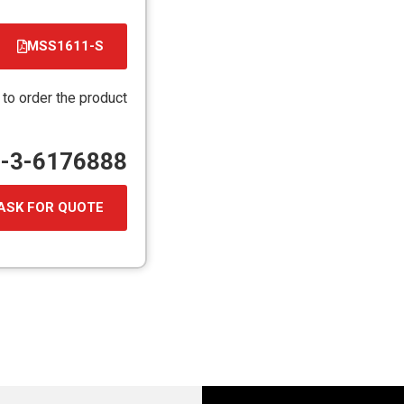
MSS1611-S
קובץ
מסוג
 to order the product
PDF
72-3-6176888
ASK FOR QUOTE