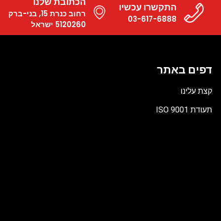
הכתובת שלנו
התקשרו עכשיו
רחוב כנרת 15, בני-ברק
03-617-6888
5120260 ישראל
דפים באתר
קצת עלינו
תעודת ISO 9001
קובץ
מסוג
PDF