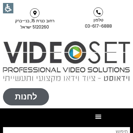
טלפון
רחוב כנרת 15, בני-ברק
03-617-6888
5120260 ישראל
לחנות
חי