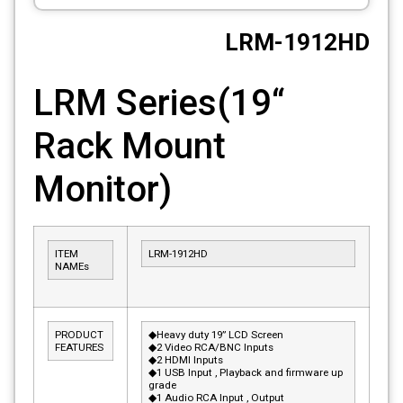
CCTV
LRM-1912HD
Photo Printers
LRM Series(19“
Rack Mount
Monitor)
ITEM
LRM-1912HD
NAMEs
PRODUCT
◆Heavy duty 19” LCD Screen
FEATURES
◆2 Video RCA/BNC Inputs
◆2 HDMI Inputs
◆1 USB Input , Playback and firmware up
grade
◆1 Audio RCA Input , Output