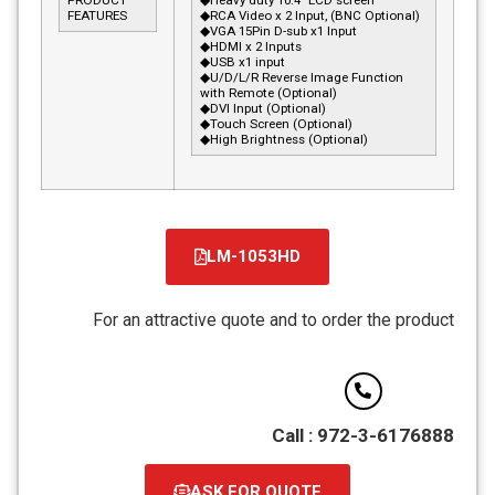
PRODUCT
◆Heavy duty 10.4” LCD screen
FEATURES
◆RCA Video x 2 Input, (BNC Optional)
◆VGA 15Pin D-sub x1 Input
◆HDMI x 2 Inputs
◆USB x1 input
◆U/D/L/R Reverse Image Function
with Remote (Optional)
◆DVI Input (Optional)
◆Touch Screen (Optional)
◆High Brightness (Optional)
LM-1053HD
קובץ
מסוג
For an attractive quote and to order the product
PDF
Call : 972-3-6176888
ASK FOR QUOTE