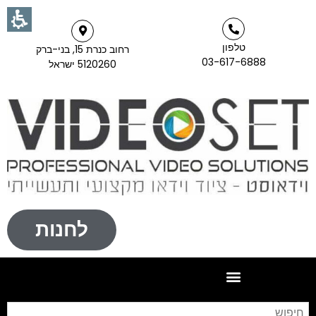
טלפון
רחוב כנרת 15, בני-ברק
03-617-6888
5120260 ישראל
לחנות
חי