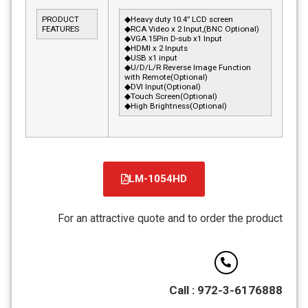
PRODUCT
◆Heavy duty 10.4” LCD screen
FEATURES
◆RCA Video x 2 Input,(BNC Optional)
◆VGA 15Pin D-sub x1 Input
◆HDMI x 2 Inputs
◆USB x1 input
◆U/D/L/R Reverse Image Function
with Remote(Optional)
◆DVI Input(Optional)
◆Touch Screen(Optional)
◆High Brightness(Optional)
LM-1054HD
קובץ
מסוג
For an attractive quote and to order the product
PDF
Call : 972-3-6176888