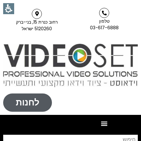
טלפון
רחוב כנרת 15, בני-ברק
03-617-6888
5120260 ישראל
לחנות
חי