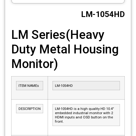
CCTV
LM-1054HD
Photo Printers
LM Series(Heavy
Duty Metal Housing
Monitor)
ITEM NAMEs
LM-1054HD
DESCRIPTION
LM-1054HD is a high quality HD 10.4”
embedded industrial monitor with 2
HDMI inputs and OSD button on the
front.