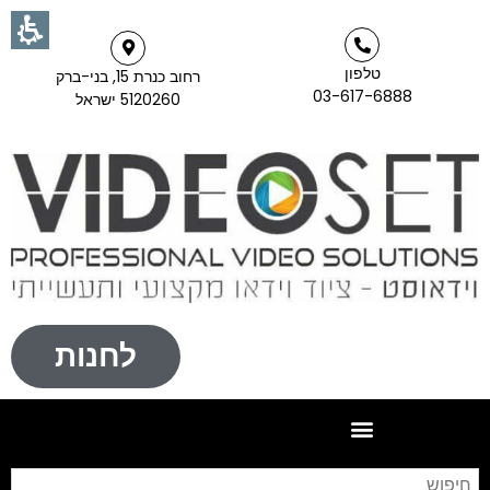
טלפון
רחוב כנרת 15, בני-ברק
03-617-6888
5120260 ישראל
לחנות
חי