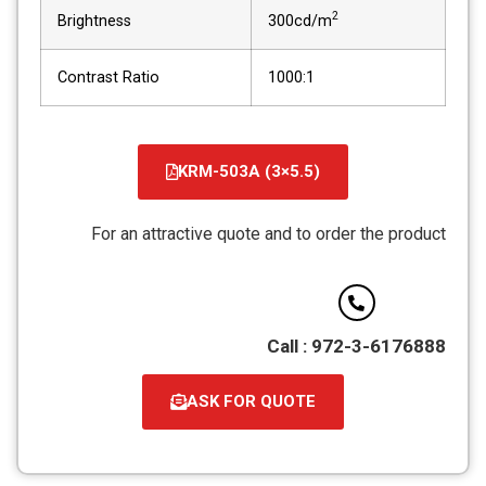
2
Brightness
300cd/m
Contrast Ratio
1000:1
(KRM-503A (3×5.5
קובץ
מסוג
For an attractive quote and to order the product
PDF
Call : 972-3-6176888
ASK FOR QUOTE