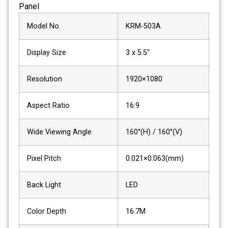
Panel
Model No.
KRM-503A
Display Size
3 x 5.5"
Resolution
1920×1080
Aspect Ratio
16:9
Wide Viewing Angle
160°(H) / 160°(V)
Pixel Pitch
0.021×0.063(mm)
Back Light
LED
Color Depth
16.7M