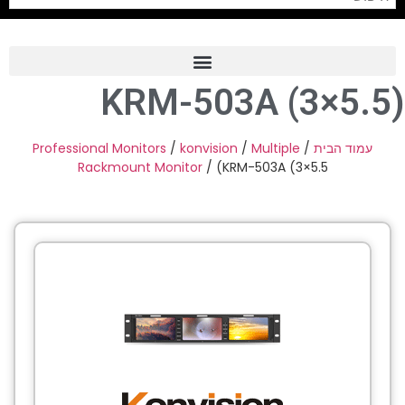
(KRM-503A (3×5.5
Frame Grabber
Industrial Camera
Professional Monitors
/
konvision
/
Multiple
/
עמוד הבית
Rackmount Monitor
/ (KRM-503A (3×5.5
Professional Monitors
PTZ Confrence Camera
C-Mount Lenss
Professional Video Equipment
Visualizer
Fiber Optic
AV over IP