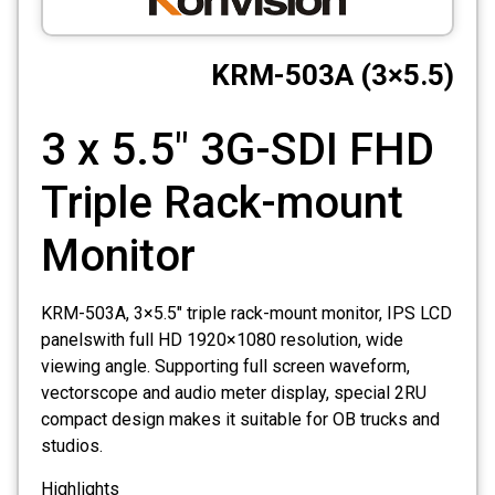
CCTV
(KRM-503A (3×5.5
Photo Printers
3 x 5.5" 3G-SDI FHD
Triple Rack-mount
Monitor
KRM-503A, 3×5.5" triple rack-mount monitor, IPS LCD
panelswith full HD 1920×1080 resolution, wide
viewing angle. Supporting full screen waveform,
vectorscope and audio meter display, special 2RU
compact design makes it suitable for OB trucks and
studios.
Highlights