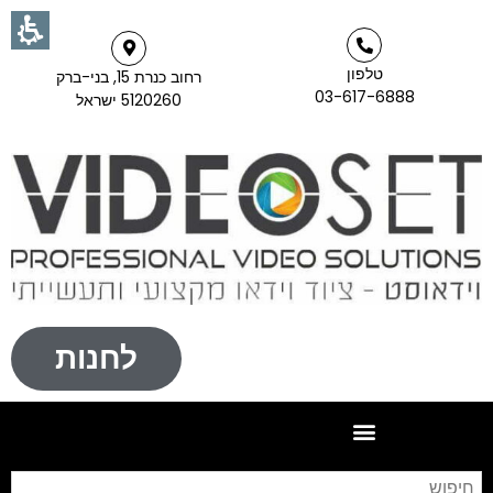
טלפון
רחוב כנרת 15, בני-ברק
03-617-6888
5120260 ישראל
לחנות
חי