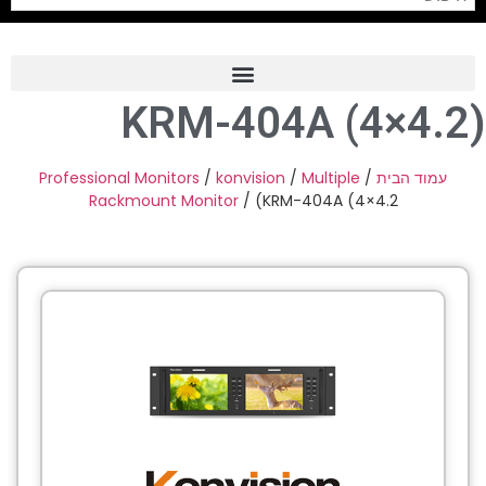
(KRM-404A (4×4.2
Frame Grabber
Industrial Camera
Professional Monitors
/
konvision
/
Multiple
/
עמוד הבית
Rackmount Monitor
/ (KRM-404A (4×4.2
Professional Monitors
PTZ Confrence Camera
C-Mount Lenss
Professional Video Equipment
Visualizer
Fiber Optic
AV over IP