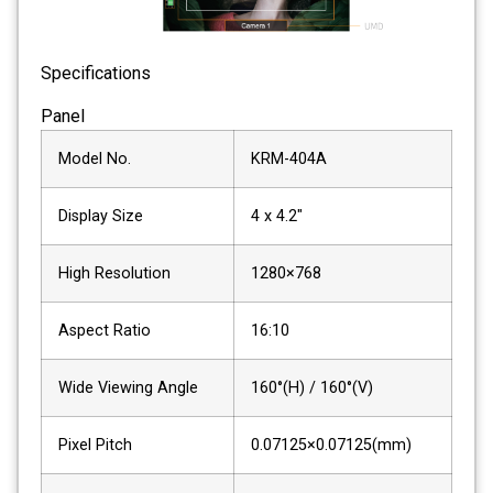
Specifications
Panel
Model No.
KRM-404A
Display Size
4 x 4.2"
High Resolution
1280×768
Aspect Ratio
16:10
Wide Viewing Angle
160°(H) / 160°(V)
Pixel Pitch
0.07125×0.07125(mm)