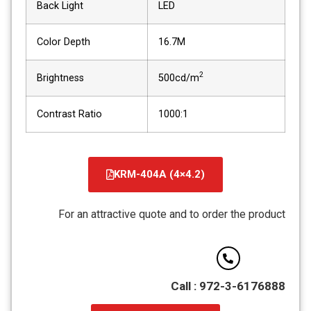
Back Light
LED
Color Depth
16.7M
2
Brightness
500cd/m
Contrast Ratio
1000:1
(KRM-404A (4×4.2
קובץ
מסוג
For an attractive quote and to order the product
PDF
Call : 972-3-6176888