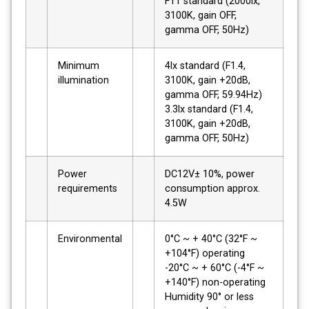
F11 standard (2000lx,
3100K, gain OFF,
gamma OFF, 50Hz)
Minimum
4lx standard (F1.4,
illumination
3100K, gain +20dB,
gamma OFF, 59.94Hz)
3.3lx standard (F1.4,
3100K, gain +20dB,
gamma OFF, 50Hz)
Power
DC12V± 10%, power
requirements
consumption approx.
4.5W
Environmental
0°C ~ + 40°C (32°F ~
+104°F) operating
-20°C ~ + 60°C (-4°F ~
+140°F) non-operating
Humidity 90° or less