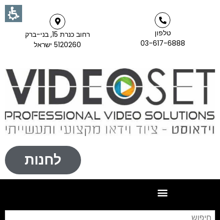
טלפון
רחוב כנרת 15, בני-ברק
03-617-6888
5120260 ישראל
לחנות
חי