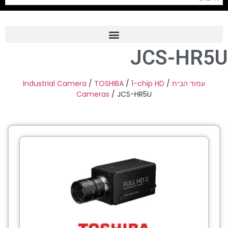
JCS-HR5U
Frame Grabber
Industrial Camera
Industrial Camera
/
TOSHIBA
/
1-chip HD
/
עמוד הבית
Cameras
/ JCS-HR5U
Professional Monitors
PTZ Confrence Camera
C-Mount Lenss
Professional Video Equipment
Visualizer
Fiber Optic
AV over IP