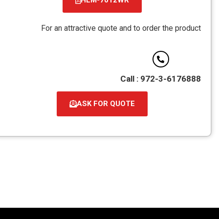
קובץ
מסוג
For an attractive quote and to order the product
PDF
Call : 972-3-6176888
ASK FOR QUOTE