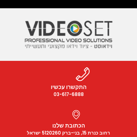
התקשרו עכשיו
03-617-6888
הכתובת שלנו
רחוב כנרת 15, בני-ברק 5120260 ישראל