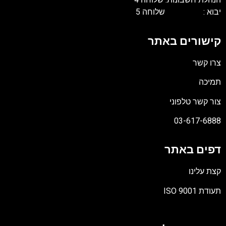
בוא : שלוחה 5
ישורים באתר
רו קשר
מיכה
ור קשר טלפוני
03-617-688
פים באתר
צת עלינו
תעודת ISO 90
ובץ
סוג