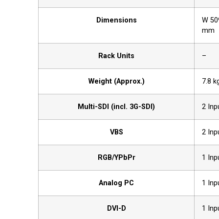
Dimensions
W 509
mm
Rack Units
–
Weight (Approx.)
7.8 k
Multi-SDI (incl. 3G-SDI)
2 Inp
VBS
2 Inp
RGB/YPbPr
1 Inp
Analog PC
1 Inp
DVI-D
1 Inp