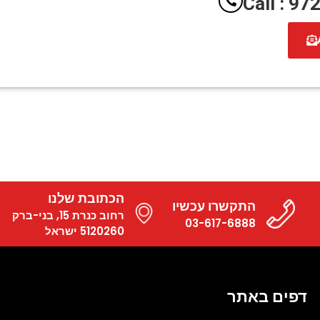
Call : 9
הכתובת שלנו
התקשרו עכשיו
רחוב כנרת 15, בני-ברק
03-617-6888
5120260 ישראל
דפים באתר