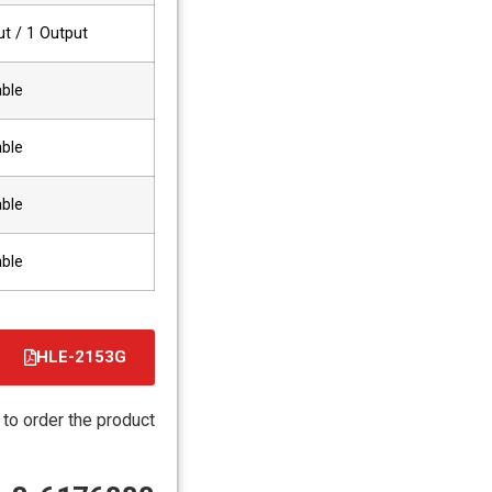
ut / 1 Output
able
able
able
able
HLE-2153G
קובץ
מסוג
 to order the product
PDF