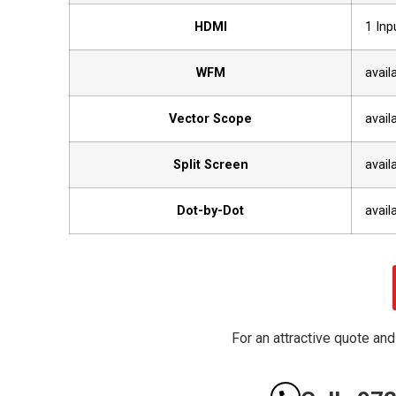
HDMI
1 Inp
WFM
avail
Vector Scope
avail
Split Screen
avail
Dot-by-Dot
avail
For an attractive quote and