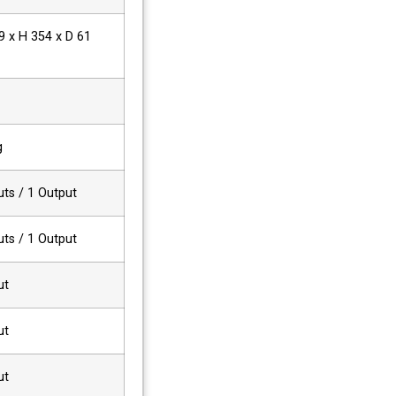
 x H 354 x D 61
g
uts / 1 Output
uts / 1 Output
ut
ut
ut