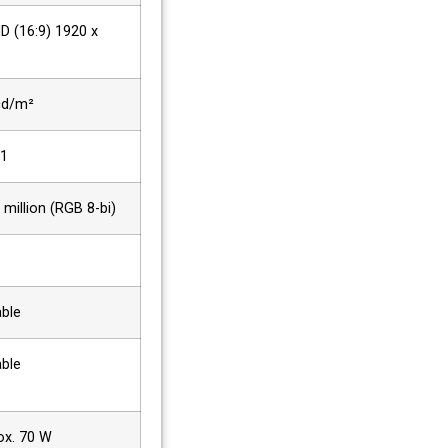
HD (16:9) 1920 x
cd/m²
:1
 million (RGB 8-bi)
able
able
ox. 70 W