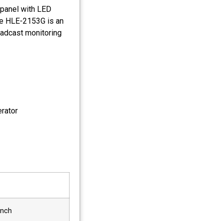
panel with LED
The HLE-2153G is an
roadcast monitoring
rator
inch