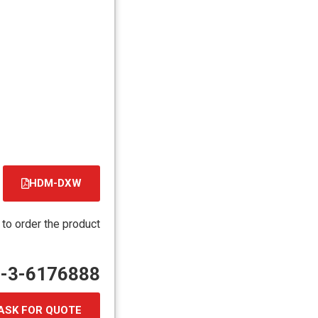
HDM-DXW
קובץ
מסוג
 to order the product
PDF
72-3-6176888
ASK FOR QUOTE