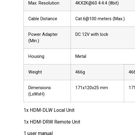
Max. Resolution
4KX2K@60 4:4:4 (8bit)
Cable Distance
Cat.6@100 meters (Max.)
Power Adapter
DC 12V with lock
(Min.)
Housing
Metal
Weight
466g
46
Dimensions
171x120x25 mm
17
(LxWxH)
1x HDM-DLW Local Unit
1x HDM-DRW Remote Unit
1 user manual