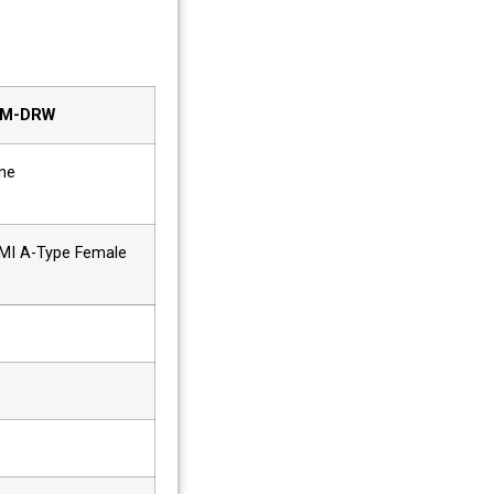
M-DRW
ne
MI A-Type Female