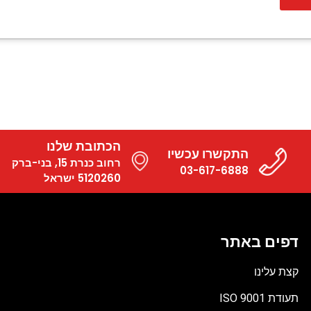
הכתובת שלנו
התקשרו עכשיו
רחוב כנרת 15, בני-ברק
03-617-6888
5120260 ישראל
דפים באתר
קצת עלינו
תעודת ISO 9001