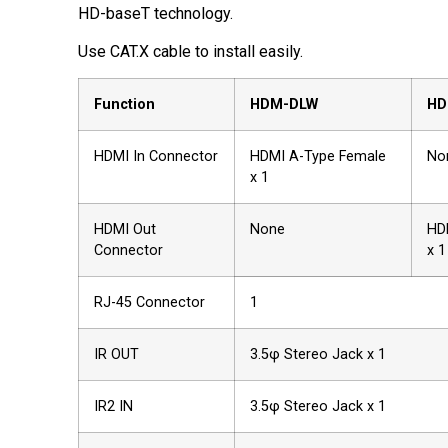
HD-baseT technology.
Use CAT.X cable to install easily.
Function
HDM-DLW
HD
HDMI In Connector
HDMI A-Type Female
No
x 1
HDMI Out
None
HD
Connector
x 1
RJ-45 Connector
1
IR OUT
3.5φ Stereo Jack x 1
IR2 IN
3.5φ Stereo Jack x 1