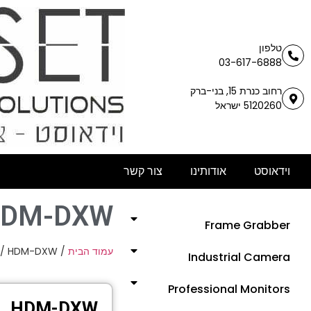
טלפון
03-617-6888
רחוב כנרת 15, בני-ברק
5120260 ישראל
וידאוסט
אודותינו
צור קשר
DM-DXW
Frame Grabber
/ HDM-DXW
/
עמוד הבית
Industrial Camera
Professional Monitors
HDM-DXW