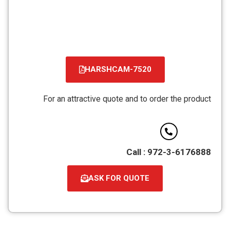
HARSHCAM-7520
קובץ
מסוג
For an attractive quote and to order the product
PDF
Call : 972-3-6176888
ASK FOR QUOTE