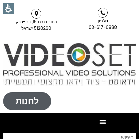
טלפון
רחוב כנרת 15, בני-ברק
03-617-6888
5120260 ישראל
לחנות
חי