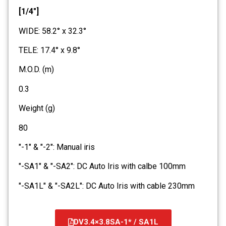
[1/4"]
WIDE: 58.2° x 32.3°
TELE: 17.4° x 9.8°
M.O.D. (m)
0.3
Weight (g)
80
"-1" & "-2": Manual iris
"-SA1" & "-SA2": DC Auto Iris with calbe 100mm
"-SA1L" & "-SA2L": DC Auto Iris with cable 230mm
DV3.4×3.8SA-1* / SA1L