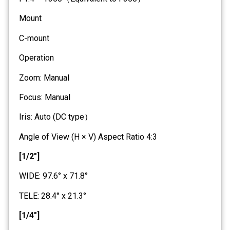
Mount
C-mount
Operation
Zoom: Manual
Focus: Manual
Iris: Auto (DC type）
Angle of View (H × V) Aspect Ratio 4:3
[1/2"]
WIDE: 97.6° x 71.8°
TELE: 28.4° x 21.3°
[1/4"]