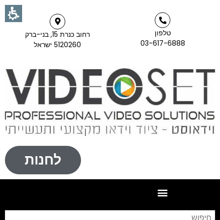
טלפון
רחוב כנרת 15, בני-ברק
03-617-6888
5120260 ישראל
לחנות
חי