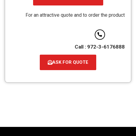
קובץ
מסוג
For an attractive quote and to order the product
PDF
Call : 972-3-6176888
ASK FOR QUOTE