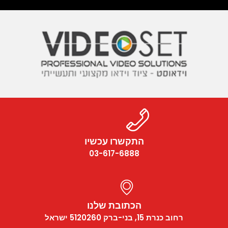
התקשרו עכשיו
03-617-6888
הכתובת שלנו
רחוב כנרת 15, בני-ברק 5120260 ישראל