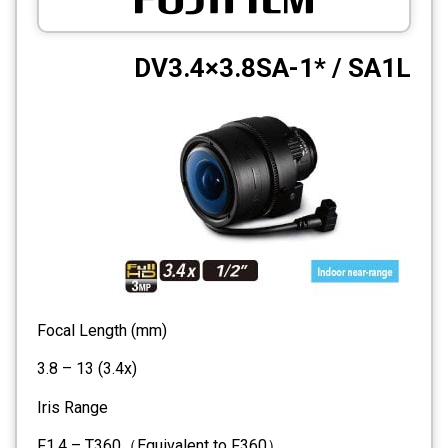
CCTV
DV3.4×3.8SA-1* / SA1L
Photo Printers
Focal Length (mm)
3.8 – 13 (3.4x)
Iris Range
F1.4 – T360（Equivalent to F360）