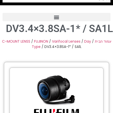
DV3.4×3.8SA-1* / SA1L
Frame Grabber
Industrial Camera
C-MOUNT LENSS
/
FUJINON
/
Varifocal Lenses
/
Day
/
עמוד הבית
Type
/ DV3.4×3.8SA-1* / SA1L
Professional Monitors
PTZ Confrence Camera
C-Mount Lenss
Professional Video Equipment
Visualizer
Fiber Optic
AV over IP