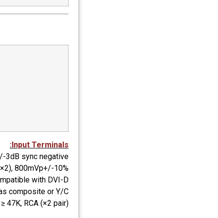
Input Terminals:
/-3dB sync negative
×2), 800mVp+/-10%
mpatible with DVI-D
 as composite or Y/C
≥ 47K, RCA (×2 pair)