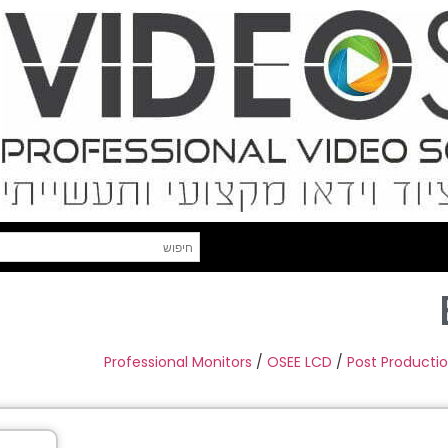
Professional Monitors
/
OSEE LCD
/
Post Producti