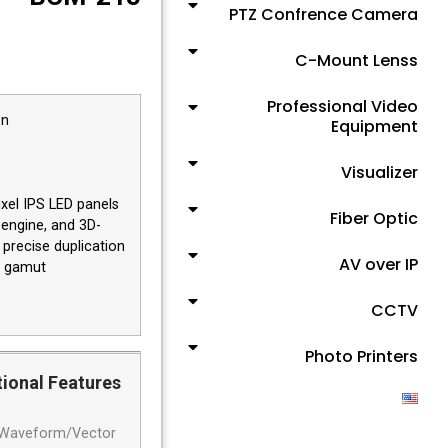
PTZ Confrence Camera
C-Mount Lenss
Professional Video
on
Equipment
Visualizer
xel IPS LED panels
Fiber Optic
engine, and 3D-
 precise duplication
AV over IP
r gamut
CCTV
Photo Printers
tional Features
Waveform/Vector