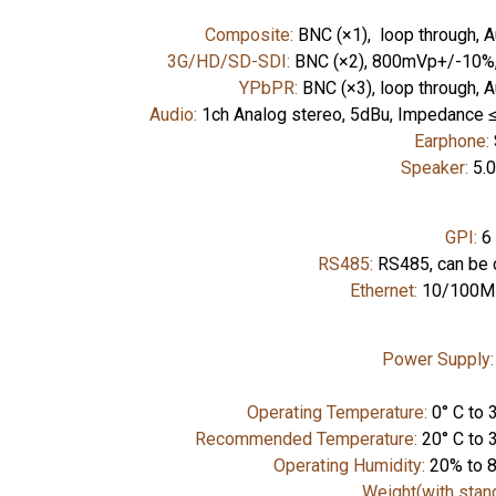
Composite:
BNC (×1), loop through, A
3G/HD/SD-SDI:
BNC (×2), 800mVp+/-10%, 
YPbPR:
BNC (×3), loop through, A
Audio:
1ch Analog stereo, 5dBu, Impedance ≤
Earphone:
Speaker:
5.
GPI:
6
RS485:
RS485, can be 
Ethernet:
10/100M 
Power Supply:
Operating Temperature:
0° C to 3
Recommended Temperature:
20° C to 
Operating Humidity:
20% to 
Weight(with stan