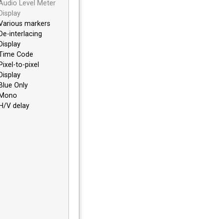
Audio Level Meter
Display
Various markers
De-interlacing
Display
Time Code
Pixel-to-pixel
Display
Blue Only
Mono
H/V delay