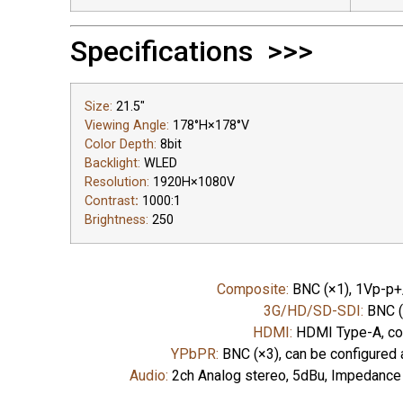
Specifications >>>
Size:
21.5"
Viewing Angle:
178°H×178°V
Color Depth:
8bit
Backlight:
WLED
Resolution:
1920H×1080V
Contrast
:
1000:1
Brightness:
250
Composite:
BNC (×1), 1Vp-p+
3G/HD/SD-SDI:
BNC (
HDMI:
HDMI Type-A, co
YPbPR:
BNC (×3), can be configured
Audio:
2ch Analog stereo, 5dBu, Impedance 