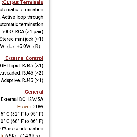
Output Terminals:
utomatic termination
Active loop through
utomatic termination
 500Ω, RCA (×1 pair)
Stereo mini jack (×1)
0W（L）+5.0W（R）
External Control:
 GPI Input, RJ45 (×1)
cascaded, RJ45 (×2)
Adaptive, RJ45 (×1)
General:
External DC 12V/5A
Power:
30W
5° C (32° F to 95° F)
30° C (68° F to 86° F)
80% no condensation
d):
6.5Kg（14.3lbs）