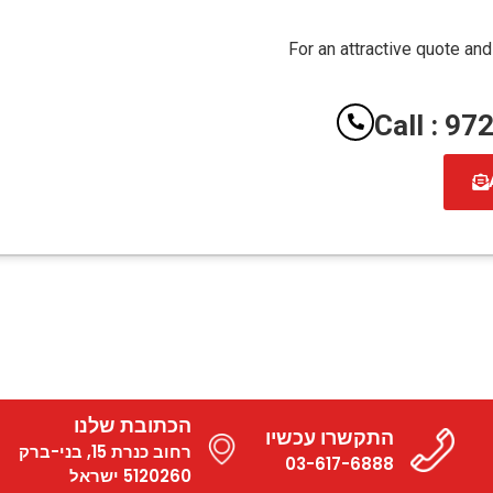
For an attractive quote and
Call : 9
הכתובת שלנו
התקשרו עכשיו
רחוב כנרת 15, בני-ברק
03-617-6888
5120260 ישראל