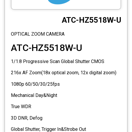
CCTV
ATC-HZ5518W-U
Photo Printers
OPTICAL ZOOM CAMERA
ATC-HZ5518W-U
1/1.8 Progressive Scan Global Shutter CMOS
216x AF Zoom(18x optical zoom, 12x digital zoom)
1080p 60/50/30/25fps
Mechanical Day&Night
True WDR
3D DNR, Defog
Global Shutter, Trigger In&Strobe Out