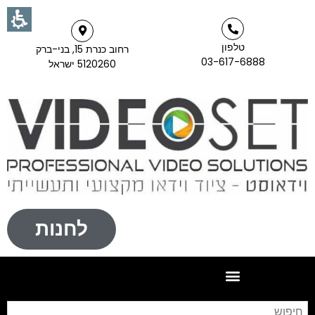
טלפון
רחוב כנרת 15, בני-ברק
03-617-6888
5120260 ישראל
לחנות
חי