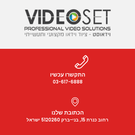
התקשרו עכשיו
03-617-6888
הכתובת שלנו
רחוב כנרת 15, בני-ברק 5120260 ישראל