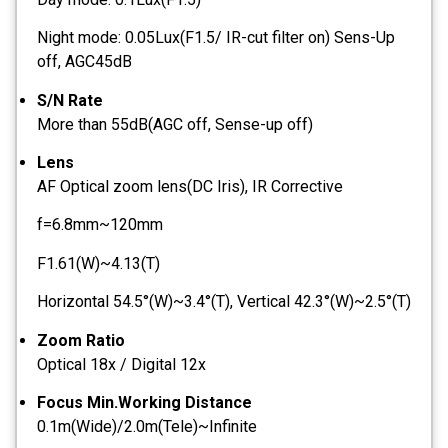
Night mode: 0.05Lux(F1.5/ IR-cut filter on) Sens-Up
off, AGC45dB
S/N Rate
More than 55dB(AGC off, Sense-up off)
Lens
AF Optical zoom lens(DC Iris), IR Corrective
f=6.8mm~120mm
F1.61(W)~4.13(T)
Horizontal 54.5°(W)~3.4°(T), Vertical 42.3°(W)~2.5°(T)
Zoom Ratio
Optical 18x / Digital 12x
Focus Min.Working Distance
0.1m(Wide)/2.0m(Tele)~Infinite