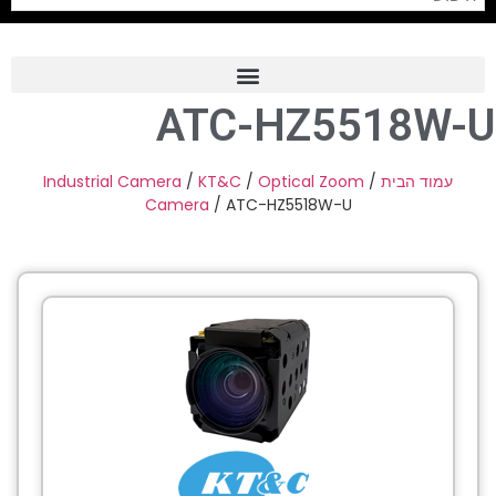
ATC-HZ5518W-U
Frame Grabber
Industrial Camera
Industrial Camera
/
KT&C
/
Optical Zoom
/
עמוד הבית
Camera
/ ATC-HZ5518W-U
Professional Monitors
PTZ Confrence Camera
C-Mount Lenss
Professional Video Equipment
Visualizer
Fiber Optic
AV over IP