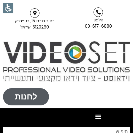
טלפון
רחוב כנרת 15, בני-ברק
03-617-6888
5120260 ישראל
לחנות
חי