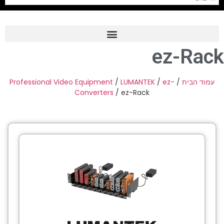
ez-Rack
Frame Grabber
Industrial Camera
Professional Video Equipment
/
LUMANTEK
/
ez-
/
עמוד הבית
Converters
/ ez-Rack
Professional Monitors
PTZ Confrence Camera
C-Mount Lenss
Professional Video Equipment
Visualizer
Fiber Optic
AV over IP