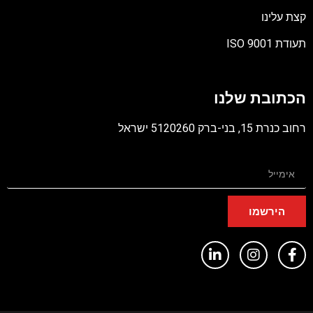
קצת עלינו
תעודת ISO 9001
קובץ
מסוג
הכתובת שלנו
PDF
רחוב כנרת 15, בני-ברק 5120260 ישראל
הירשמו