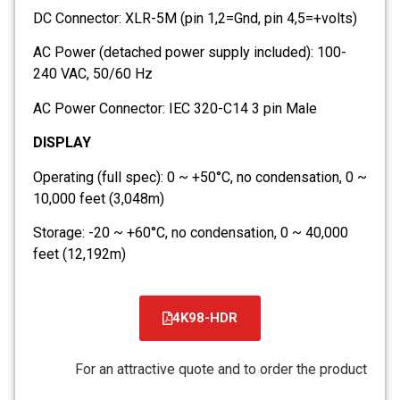
DC Connector: XLR-5M (pin 1,2=Gnd, pin 4,5=+volts)
AC Power (detached power supply included): 100-
240 VAC, 50/60 Hz
AC Power Connector: IEC 320-C14 3 pin Male
DISPLAY
Operating (full spec): 0 ~ +50°C, no condensation, 0 ~
10,000 feet (3,048m)
Storage: -20 ~ +60°C, no condensation, 0 ~ 40,000
feet (12,192m)
4K98-HDR
קובץ
מסוג
For an attractive quote and to order the product
PDF