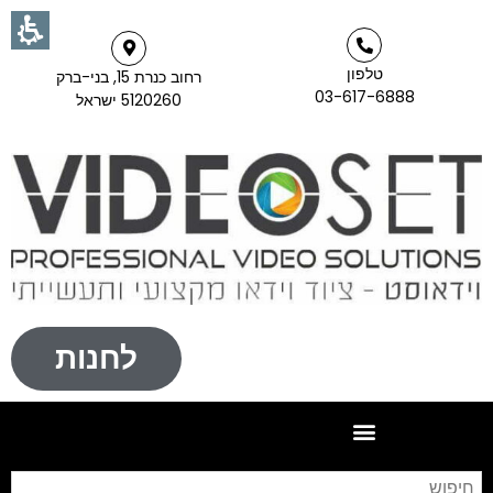
טלפון
רחוב כנרת 15, בני-ברק
03-617-6888
5120260 ישראל
לחנות
חי