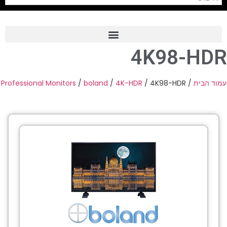
4K98-HDR
Frame Grabber
Industrial Camera
Professional Monitors
/
boland
/
4K-HDR
/ 4K98-HDR
/
עמוד הבית
Professional Monitors
PTZ Confrence Camera
C-Mount Lenss
Professional Video Equipment
Visualizer
Fiber Optic
AV over IP