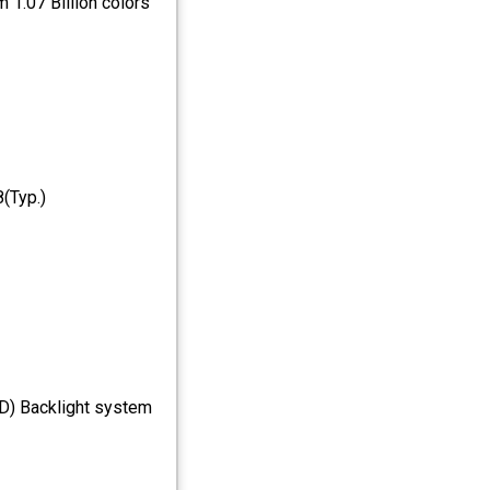
 1.07 Billion colors
(Typ.)
ED) Backlight system