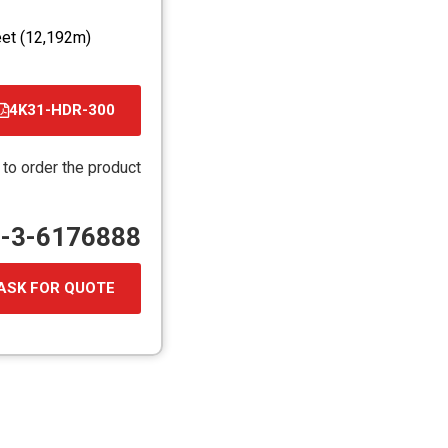
eet (12,192m)
4K31-HDR-300
קובץ
מסוג
 to order the product
PDF
72-3-6176888
ASK FOR QUOTE