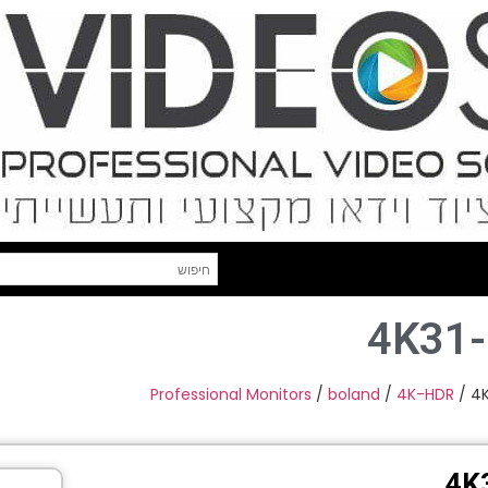
4K31
Professional Monitors
/
boland
/
4K-HDR
/ 4
4K