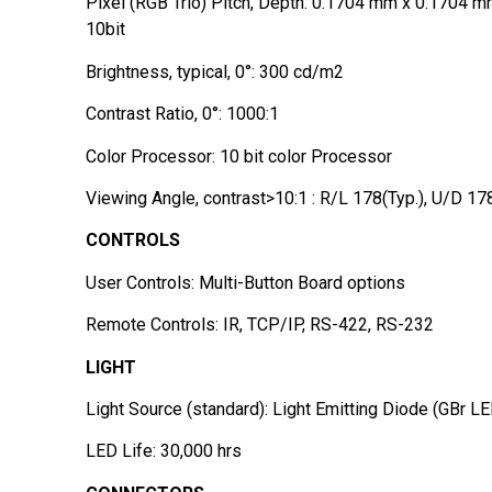
Pixel (RGB Trio) Pitch, Depth: 0.1704 mm x 0.1704 mm
10bit
Brightness, typical, 0°: 300 cd/m2
Contrast Ratio, 0°: 1000:1
Color Processor: 10 bit color Processor
Viewing Angle, contrast>10:1 : R/L 178(Typ.), U/D 178
CONTROLS
User Controls: Multi-Button Board options
Remote Controls: IR, TCP/IP, RS-422, RS-232
LIGHT
Light Source (standard): Light Emitting Diode (GBr L
LED Life: 30,000 hrs