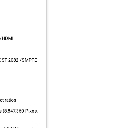
VI/HDMI
PTE ST 2082 /SMPTE
ct ratios
s (8,847,360 Pixes,