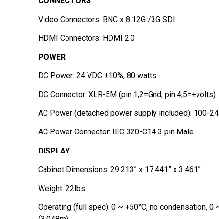
CONNECTORS
Video Connectors: BNC x 8 12G /3G SDI
HDMI Connectors: HDMI 2.0
POWER
DC Power: 24 VDC ±10%, 80 watts
DC Connector: XLR-5M (pin 1,2=Gnd, pin 4,5=+volts)
AC Power (detached power supply included): 100-2
AC Power Connector: IEC 320-C14 3 pin Male
DISPLAY
Cabinet Dimensions: 29.213” x 17.441” x 3.461”
Weight: 22lbs
Operating (full spec): 0 ~ +50°C, no condensation, 0 
(3,048m)