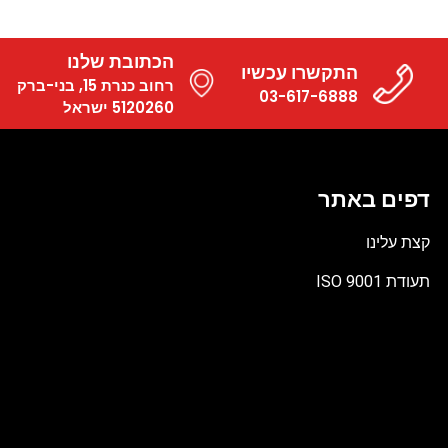
הכתובת שלנו
התקשרו עכשיו
רחוב כנרת 15, בני-ברק
03-617-6888
5120260 ישראל
דפים באתר
קצת עלינו
תעודת ISO 9001
קובץ
מסוג
PDF