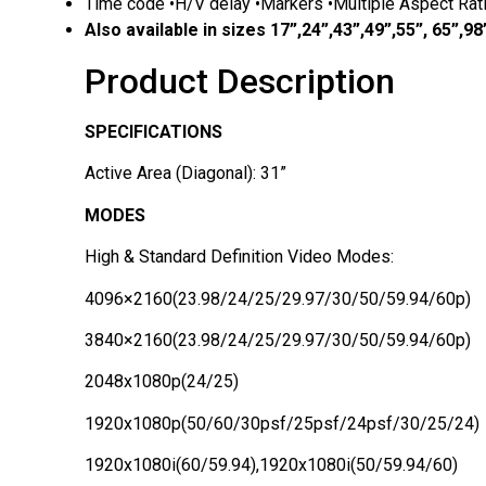
Time code •H/V delay •Markers •Multiple Aspect Rat
Also available in sizes 17”,24”,43”,49”,55”, 65”,98
Product Description
SPECIFICATIONS
Active Area (Diagonal): 31”
MODES
High & Standard Definition Video Modes:
4096×2160(23.98/24/25/29.97/30/50/59.94/60p)
3840×2160(23.98/24/25/29.97/30/50/59.94/60p)
2048x1080p(24/25)
1920x1080p(50/60/30psf/25psf/24psf/30/25/24)
1920x1080i(60/59.94),1920x1080i(50/59.94/60)