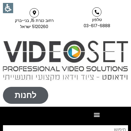
טלפון
רחוב כנרת 15, בני-ברק
03-617-6888
5120260 ישראל
לחנות
חי