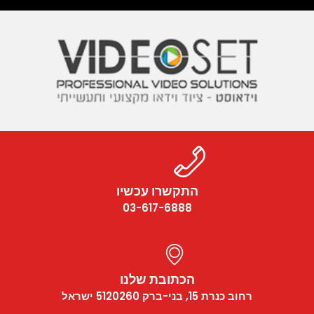
התקשרו עכשיו
03-617-6888
הכתובת שלנו
רחוב כנרת 15, בני-ברק 5120260 ישראל