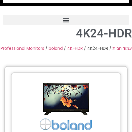
4K24-HDR
Frame Grabber
Industrial Camera
Professional Monitors
/
boland
/
4K-HDR
/ 4K24-HDR
/
עמוד הבית
Professional Monitors
PTZ Confrence Camera
C-Mount Lenss
Professional Video Equipment
Visualizer
Fiber Optic
AV over IP