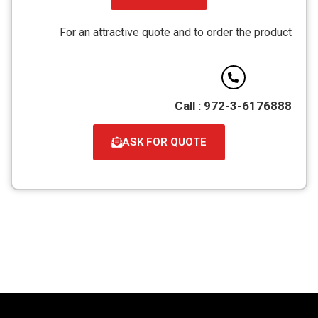
קובץ
מסוג
For an attractive quote and to order the product
PDF
Call : 972-3-6176888
ASK FOR QUOTE