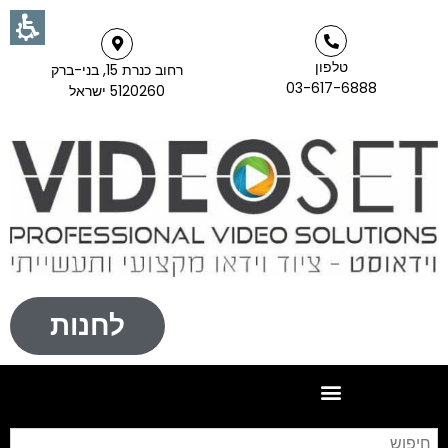
טלפון
רחוב כנרת 15, בני-ברק
03-617-6888
5120260 ישראל
לחנות
חי