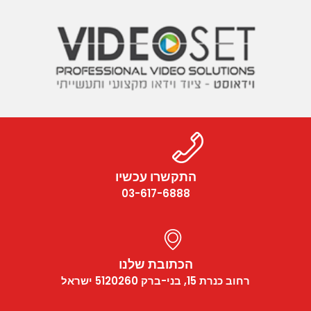
התקשרו עכשיו
03-617-6888
הכתובת שלנו
רחוב כנרת 15, בני-ברק 5120260 ישראל