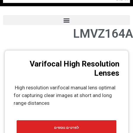
LMVZ164A
Frame Grabber
Industrial Camera
Professional Monitors
Varifocal High Resolution
PTZ Confrence Camera
Lenses
C-Mount Lenss
High resolution varifocal manual lens optimal
Professional Video Equipment
for capturing clear images at short and long
range distances
Visualizer
Fiber Optic
לפרטים נוספים
AV over IP