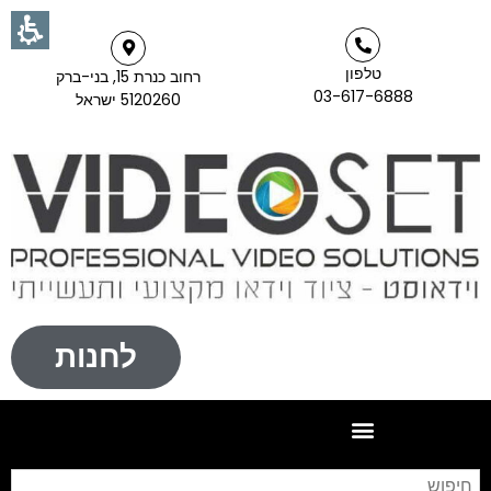
טלפון
רחוב כנרת 15, בני-ברק
03-617-6888
5120260 ישראל
לחנות
חי