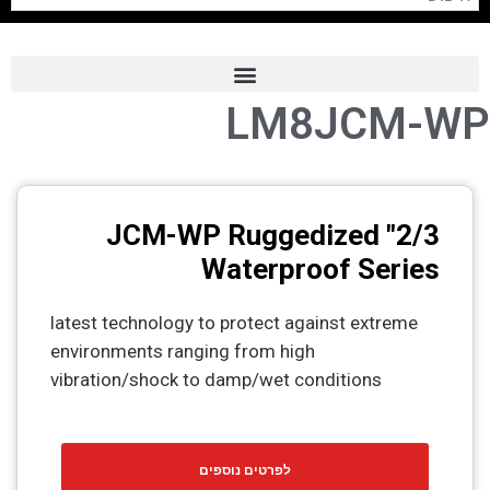
LM8JCM-WP
Frame Grabber
Industrial Camera
Professional Monitors
2/3" JCM-WP Ruggedized
PTZ Confrence Camera
Waterproof Series
C-Mount Lenss
latest technology to protect against extreme
Professional Video Equipment
environments ranging from high
vibration/shock to damp/wet conditions
Visualizer
Fiber Optic
לפרטים נוספים
AV over IP