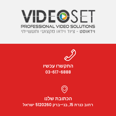
התקשרו עכשיו
03-617-6888
הכתובת שלנו
רחוב כנרת 15, בני-ברק 5120260 ישראל