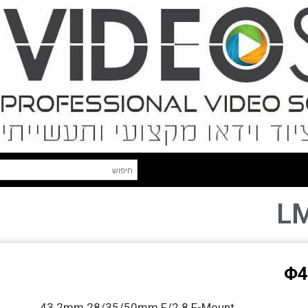
L
Φ4
43.2mm 28/35/50mm F/2.8 F-Mount