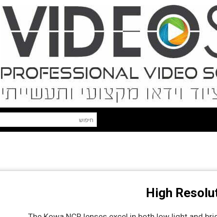
High Resolu
The Kowa NCR lenses excel in both low light and brig