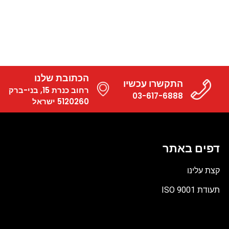
הכתובת שלנו
התקשרו עכשיו
רחוב כנרת 15, בני-ברק
03-617-6888
5120260 ישראל
דפים באתר
קצת עלינו
תעודת ISO 9001
קובץ
מסוג
PDF