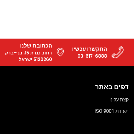
הכתובת שלנו
התקשרו עכשיו
רחוב כנרת 15, בני-ברק
03-617-6888
5120260 ישראל
דפים באתר
קצת עלינו
תעודת ISO 9001
קובץ
מסוג
PDF