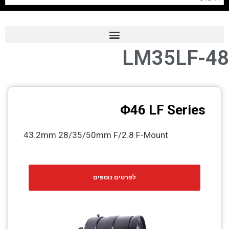
LM35LF-48
Frame Grabber
Industrial Camera
Professional Monitors
Φ46 LF Series
PTZ Confrence Camera
43.2mm 28/35/50mm F/2.8 F-Mount
C-Mount Lenss
Professional Video Equipment
לפרטים נוספים
Visualizer
Fiber Optic
AV over IP