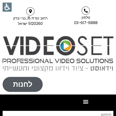
טלפון
רחוב כנרת 15, בני-ברק
03-617-6888
5120260 ישראל
לחנות
חי