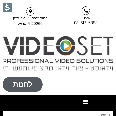
טלפון
רחוב כנרת 15, בני-ברק
03-617-6888
5120260 ישראל
לחנות
חי