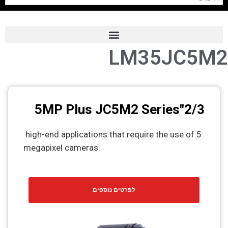
LM35JC5M2
Frame Grabber
Industrial Camera
Professional Monitors
2/3"5MP Plus JC5M2 Series
PTZ Confrence Camera
high-end applications that require the use of 5
C-Mount Lenss
megapixel cameras.
Professional Video Equipment
Visualizer
לפרטים נוספים
Fiber Optic
AV over IP