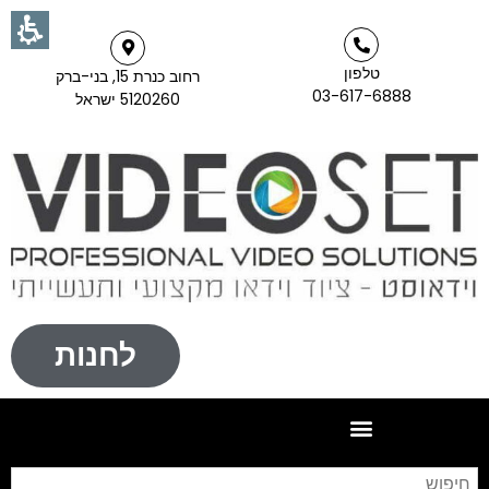
טלפון
רחוב כנרת 15, בני-ברק
03-617-6888
5120260 ישראל
לחנות
חי