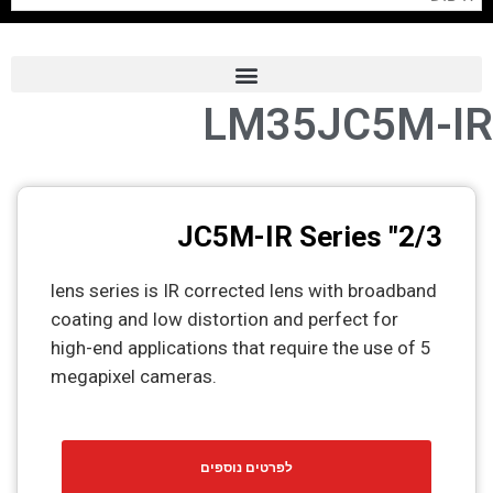
LM35JC5M-IR
Frame Grabber
Industrial Camera
Professional Monitors
2/3" JC5M-IR Series
PTZ Confrence Camera
lens series is IR corrected lens with broadband
C-Mount Lenss
coating and low distortion and perfect for
Professional Video Equipment
high-end applications that require the use of 5
megapixel cameras.
Visualizer
Fiber Optic
לפרטים נוספים
AV over IP