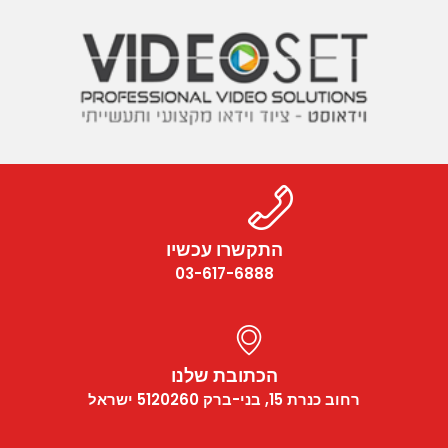
התקשרו עכשיו
03-617-6888
הכתובת שלנו
רחוב כנרת 15, בני-ברק 5120260 ישראל