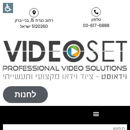
טלפון
רחוב כנרת 15, בני-ברק
03-617-6888
5120260 ישראל
לחנות
חי