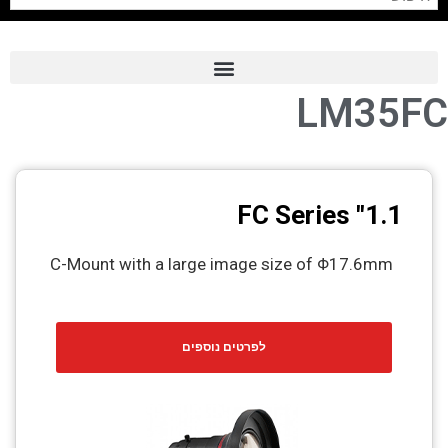
LM35FC
Frame Grabber
Industrial Camera
Professional Monitors
1.1" FC Series
PTZ Confrence Camera
C-Mount with a large image size of Φ17.6mm
C-Mount Lenss
Professional Video Equipment
לפרטים נוספים
Visualizer
Fiber Optic
AV over IP