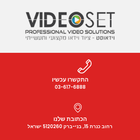
התקשרו עכשיו
03-617-6888
הכתובת שלנו
רחוב כנרת 15, בני-ברק 5120260 ישראל