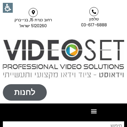
טלפון
רחוב כנרת 15, בני-ברק
03-617-6888
5120260 ישראל
לחנות
חי