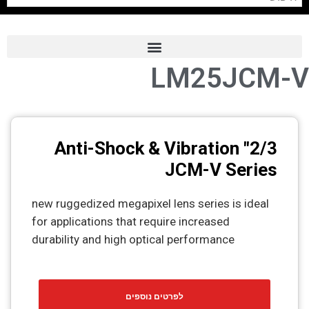
LM25JCM-V
Frame Grabber
Industrial Camera
Professional Monitors
2/3" Anti-Shock & Vibration
PTZ Confrence Camera
JCM-V Series
C-Mount Lenss
new ruggedized megapixel lens series is ideal
Professional Video Equipment
for applications that require increased
durability and high optical performance
Visualizer
Fiber Optic
לפרטים נוספים
AV over IP