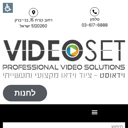
טלפון
רחוב כנרת 15, בני-ברק
03-617-6888
5120260 ישראל
לחנות
חי