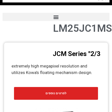
LM25JC1MS
Frame Grabber
Industrial Camera
Professional Monitors
2/3" JCM Series
PTZ Confrence Camera
extremely high megapixel resolution and
C-Mount Lenss
utilizes Kowa's floating mechanism design.
Professional Video Equipment
Visualizer
לפרטים נוספים
Fiber Optic
AV over IP