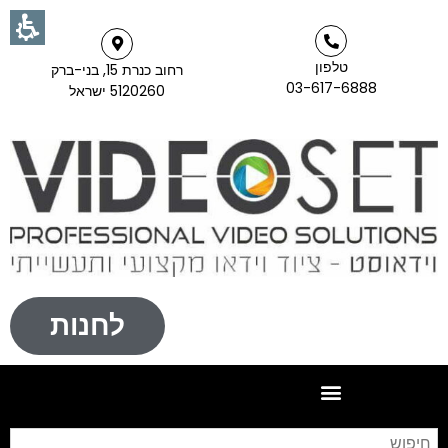
טלפון
רחוב כנרת 15, בני-ברק
03-617-6888
5120260 ישראל
לחנות
חי