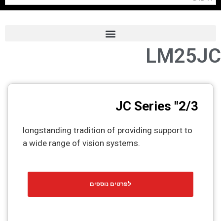
LM25JC
Frame Grabber
Industrial Camera
Professional Monitors
2/3" JC Series
PTZ Confrence Camera
longstanding tradition of providing support to
C-Mount Lenss
a wide range of vision systems.
Professional Video Equipment
Visualizer
לפרטים נוספים
Fiber Optic
AV over IP