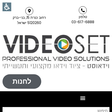
טלפון
רחוב כנרת 15, בני-ברק
03-617-6888
5120260 ישראל
לחנות
חי