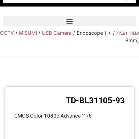
עמוד הבית
/
/ Endoscope ( <
USB Camera
/
MISUMI
/
CCTV
Frame Grabber
8mm)
Industrial Camera
Professional Monitors
PTZ Confrence Camera
C-Mount Lenss
Professional Video Equipment
TD-BL31105-93
Visualizer
1/6" CMOS Color 1080p Advance
Fiber Optic
AV over IP