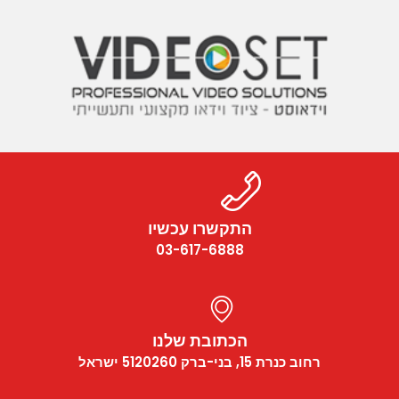
התקשרו עכשיו
03-617-6888
הכתובת שלנו
רחוב כנרת 15, בני-ברק 5120260 ישראל