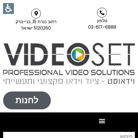
טלפון
רחוב כנרת 15, בני-ברק
03-617-6888
5120260 ישראל
לחנות
חי