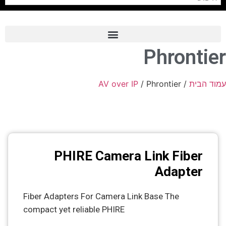
Phrontier
Frame Grabber
Industrial Camera
AV over IP
/ Phrontier
/
עמוד הבית
Professional Monitors
PTZ Confrence Camera
C-Mount Lenss
PHIRE Camera Link Fiber
Professional Video Equipment
Adapter
Visualizer
Fiber Adapters For Camera Link Base The
Fiber Optic
compact yet reliable PHIRE
AV over IP